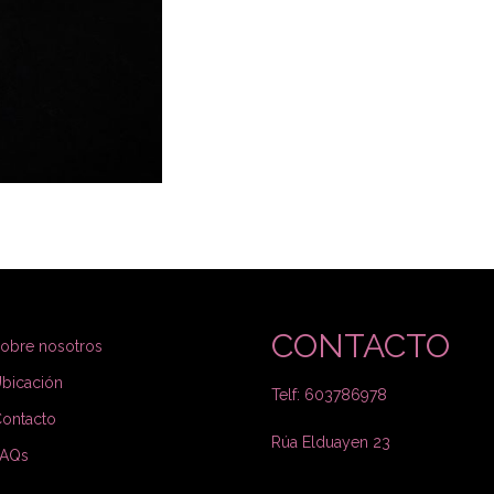
CONTACTO
obre nosotros
bicación
Telf: 603786978
ontacto
Rúa Elduayen 23
FAQs