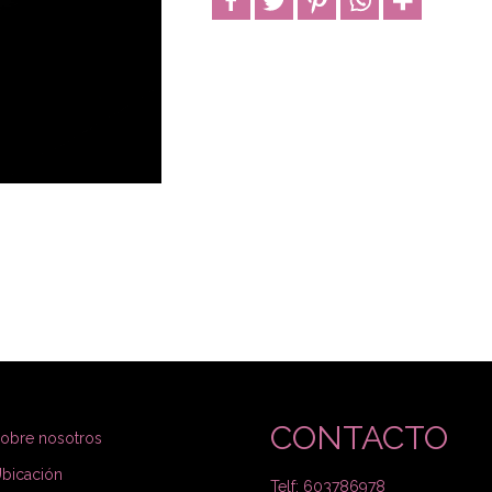
CONTACTO
obre nosotros
bicación
Telf: 603786978