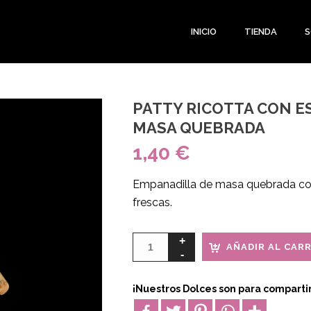
INICIO
TIENDA
S
PATTY RICOTTA CON E
MASA QUEBRADA
1,40
€
Empanadilla de masa quebrada con
frescas.
AÑADIR AL CAR
¡Nuestros Dolces son para compartir