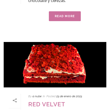
chocolate y cerezas.
READ MORE
By
a nube
In
Posted
25 de enero de 2025
RED VELVET