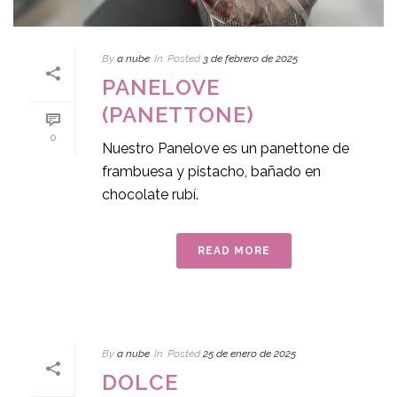
By
a nube
In
Posted
3 de febrero de 2025
PANELOVE
(PANETTONE)
0
Nuestro Panelove es un panettone de
frambuesa y pistacho, bañado en
chocolate rubí.
READ MORE
By
a nube
In
Posted
25 de enero de 2025
DOLCE