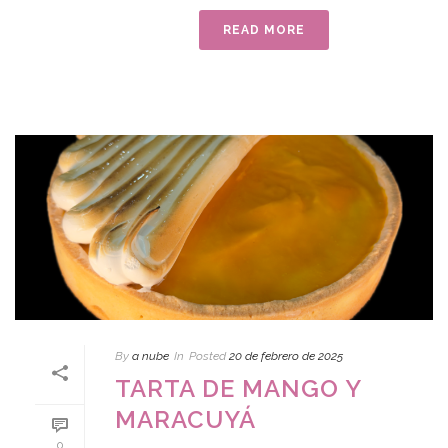
READ MORE
By
a nube
In
Posted
20 de febrero de 2025
TARTA DE MANGO Y
MARACUYÁ
0