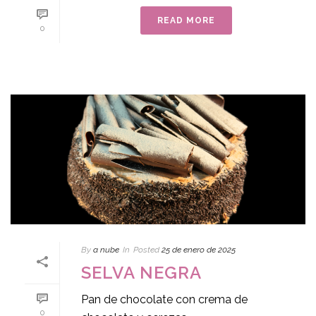
READ MORE
0
By
a nube
In
Posted
25 de enero de 2025
SELVA NEGRA
Pan de chocolate con crema de
0