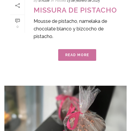
By
a nube
In
Posted
13 de febrero de 2025
MISSURA DE PISTACHO
Mousse de pistacho, namelaka de
0
chocolate blanco y bizcocho de
pistacho.
READ MORE